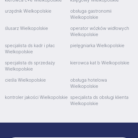
urzędnik Wielkopolskie
obsługa gastronomii
Wielkopolskie
ślusarz Wielkopolskie
operator wózków widłowych
Wielkopolskie
specjalista ds kadr i płac
pielęgniarka Wielkopolskie
Wielkopolskie
specjalista ds sprzedaży
kierowca kat b Wielkopolskie
Wielkopolskie
cieśla Wielkopolskie
obsługa hotelowa
Wielkopolskie
kontroler jakości Wielkopolskie
specjalista ds obsługi klienta
Wielkopolskie
Stopka