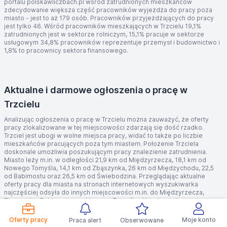
portalu polskawliczbach.pl wśród zatrudnionych mieszkańców
zdecydowanie większa część pracowników wyjeżdża do pracy poza
miasto - jest to aż 179 osób. Pracowników przyjeżdżających do pracy
jest tylko 46. Wśród pracowników mieszkających w Trzcielu 19,1%
zatrudnionych jest w sektorze rolniczym, 15,1% pracuje w sektorze
usługowym 34,8% pracowników reprezentuje przemysł i budownictwo i
1,8% to pracownicy sektora finansowego.
Aktualne i darmowe ogłoszenia o pracę w
Trzcielu
Analizując ogłoszenia o pracę w Trzcielu można zauważyć, że oferty
pracy zlokalizowane w tej miejscowości zdarzają się dość rzadko.
Trzciel jest ubogi w wolne miejsca pracy, widać to także po liczbie
mieszkańców pracujących poza tym miastem. Położenie Trzciela
doskonale umożliwia poszukującym pracy znalezienie zatrudnienia.
Miasto leży m.in. w odległości 21,9 km od Międzyrzecza, 18,1 km od
Nowego Tomyśla, 14,1 km od Zbąszynka, 26 km od Międzychodu, 22,5
od Babimostu oraz 26,5 km od Świebodzina. Przeglądając aktualne
oferty pracy dla miasta na stronach internetowych wyszukiwarka
najczęściej odsyła do innych miejscowości m.in. do Międzyrzecza,
Zbąszynka, Babimostu czy Nowego Tomyśla. Aktualne ogłoszenia o
pracę w Trzcielu z pewnością nie zadowoloą mieszkańców, poszukiwani
tam są lakiernik oraz ogrodnik-kierownik.
Oferty pracy
Moje konto
Praca alert
Obserwowane