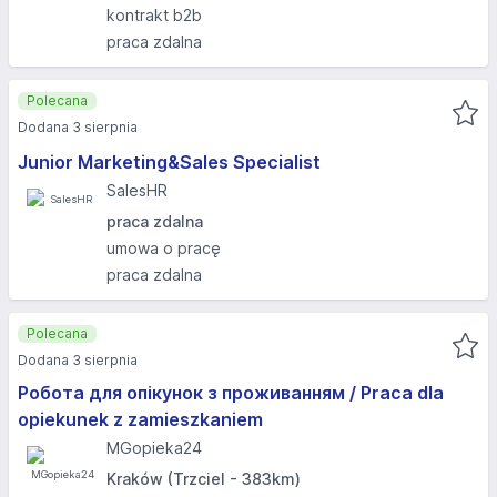
kontrakt b2b
praca zdalna
Polecana
Dodana 3 sierpnia
Junior Marketing&Sales Specialist
SalesHR
praca zdalna
umowa o pracę
praca zdalna
Polecana
Dodana 3 sierpnia
Робота для опікунок з проживанням / Praca dla
opiekunek z zamieszkaniem
MGopieka24
Kraków (Trzciel - 383km)