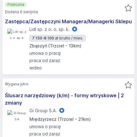
Polecana
Dodana 6 sierpnia
Zastępca/Zastępczyni Managera/Managerki Sklepu
Lidl sp. z o. o. sp. k.
7 150-8 100 zł
brutto / mies.
Zbąszyń (Trzciel - 13km)
umowa o pracę
praca od zaraz
wideo
Wygasa jutro
Ślusarz narzędziowy (k/m) - formy wtryskowe | 2
zmiany
Gi Group S.A.
Międzyrzecz (Trzciel - 21km)
umowa o pracę
praca od zaraz