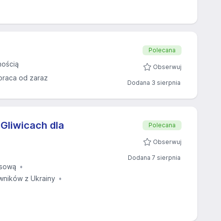
Polecana
nością
Obserwuj
praca od zaraz
Dodana 3 sierpnia
Gliwicach dla
Polecana
Obserwuj
Dodana 7 sierpnia
asową
ników z Ukrainy