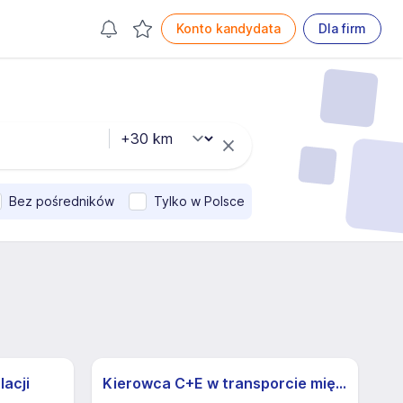
Konto kandydata
Dla firm
Bez pośredników
Tylko w Polsce
lacji
Kierowca C+E w transporcie międzynarodowym (M/K) - możliwa praca dorywcza