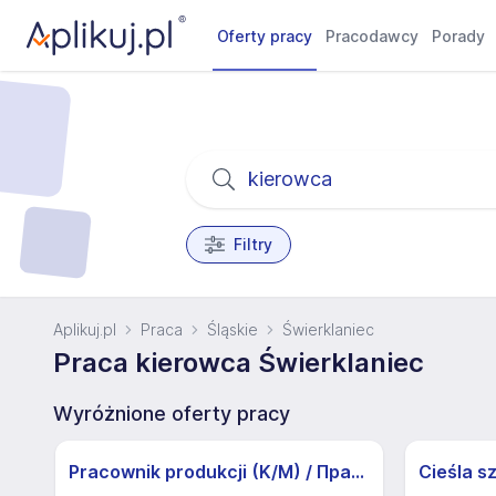
Oferty pracy
Pracodawcy
Porady
Filtry
Aplikuj.pl
Praca
Śląskie
Świerklaniec
Praca kierowca Świerklaniec
Wyróżnione oferty pracy
Pracownik produkcji (K/M) / Працівники продукції Huber-Suhner (K/M)
Cieśla s