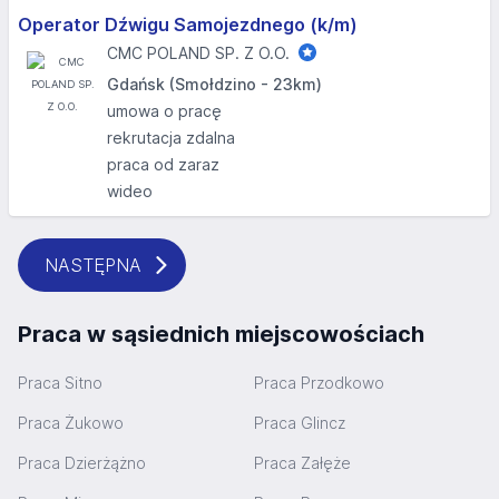
Operator Dźwigu Samojezdnego (k/m)
CMC POLAND SP. Z O.O.
Gdańsk (Smołdzino - 23km)
umowa o pracę
rekrutacja zdalna
praca od zaraz
wideo
NASTĘPNA
Praca w sąsiednich miejscowościach
Praca Sitno
Praca Przodkowo
Praca Żukowo
Praca Glincz
Praca Dzierżążno
Praca Załęże