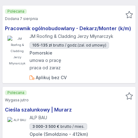
Polecana
Dodana 7 sierpnia
Pracownik ogólnobudowlany - Dekarz/Monter (k/m)
JM Roofing & Cladding Jerzy Młynarczyk
105-135 zł
brutto / godz.
(zal. od umowy)
Pomorskie
umowa o pracę
praca od zaraz
Aplikuj bez CV
Polecana
Wygasa jutro
Cieśla szalunkowy | Murarz
ALP BAU
3 000-3 500 €
brutto / mies.
Opole (Smołdzino - 412km)