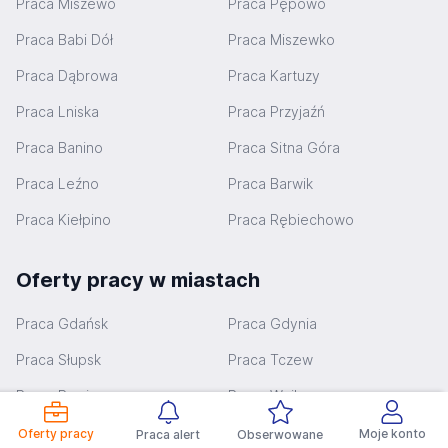
Praca Miszewo
Praca Pępowo
Praca Babi Dół
Praca Miszewko
Praca Dąbrowa
Praca Kartuzy
Praca Lniska
Praca Przyjaźń
Praca Banino
Praca Sitna Góra
Praca Leźno
Praca Barwik
Praca Kiełpino
Praca Rębiechowo
Oferty pracy w miastach
Praca Gdańsk
Praca Gdynia
Praca Słupsk
Praca Tczew
Praca Rumia
Praca Wejherowo
Praca Starogard Gdański
Praca Chojnice
Oferty pracy
Moje konto
Praca alert
Obserwowane