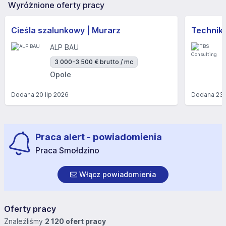
Wyróżnione oferty pracy
Cieśla szalunkowy | Murarz
Technik/I
ALP BAU
3 000-3 500 € brutto / mc
Opole
Dodana
20 lip 2026
Dodana
23 
Praca alert - powiadomienia
Praca Smołdzino
Włącz powiadomienia
Oferty pracy
Znaleźliśmy
2 120 ofert pracy