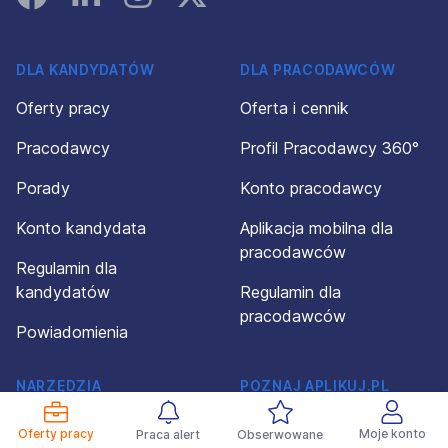
DLA KANDYDATÓW
DLA PRACODAWCÓW
Oferty pracy
Oferta i cennik
Pracodawcy
Profil Pracodawcy 360°
Porady
Konto pracodawcy
Konto kandydata
Aplikacja mobilna dla
pracodawców
Regulamin dla
kandydatów
Regulamin dla
pracodawców
Powiadomienia
NARZĘDZIA
POZNAJ APLIKUJ.PL
I ROZWIĄZANIA
O firmie
Oferty pracy
Moje konto
Praca alert
Obserwowane
Kreator CV