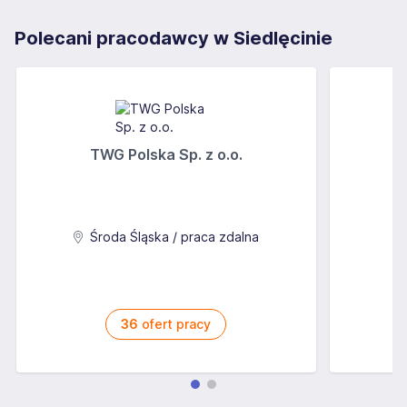
Polecani pracodawcy w Siedlęcinie
TWG Polska Sp. z o.o.
A
Środa Śląska / praca zdalna
36
ofert pracy