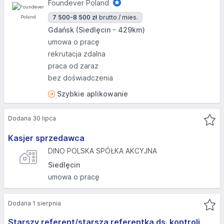
Foundever Poland
7 500-8 500 zł
brutto / mies.
Gdańsk (Siedlęcin - 429km)
umowa o pracę
rekrutacja zdalna
praca od zaraz
bez doświadczenia
Szybkie aplikowanie
Dodana 30 lipca
Kasjer sprzedawca
DINO POLSKA SPÓŁKA AKCYJNA
Siedlęcin
umowa o pracę
Dodana 1 sierpnia
Starszy referent/starsza referentka ds. kontroli