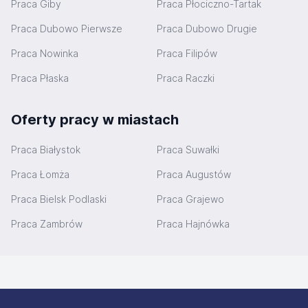
Praca Giby
Praca Płociczno-Tartak
Praca Dubowo Pierwsze
Praca Dubowo Drugie
Praca Nowinka
Praca Filipów
Praca Płaska
Praca Raczki
Oferty pracy w miastach
Praca Białystok
Praca Suwałki
Praca Łomża
Praca Augustów
Praca Bielsk Podlaski
Praca Grajewo
Praca Zambrów
Praca Hajnówka
Stopka