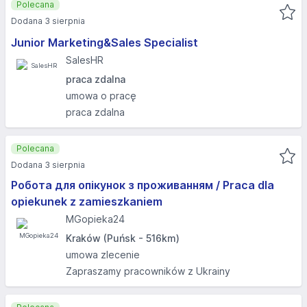
Polecana
Dodana 3 sierpnia
Junior Marketing&Sales Specialist
SalesHR
praca zdalna
umowa o pracę
praca zdalna
Polecana
Dodana 3 sierpnia
Робота для опікунок з проживанням / Praca dla
opiekunek z zamieszkaniem
MGopieka24
Kraków (Puńsk - 516km)
umowa zlecenie
Zapraszamy pracowników z Ukrainy