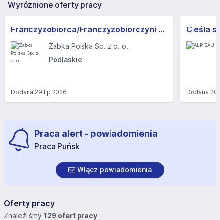
Wyróżnione oferty pracy
Franczyzobiorca/Franczyzobiorczyni sklepu Żabka
Cieśla s
Żabka Polska Sp. z o. o.
Podlaskie
Dodana
29 lip 2026
Dodana
20 
Praca alert - powiadomienia
Praca Puńsk
Włącz powiadomienia
Oferty pracy
Znaleźliśmy
129 ofert pracy