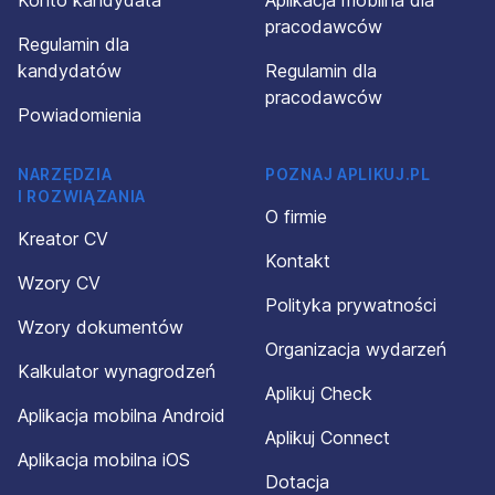
Konto kandydata
Aplikacja mobilna dla
pracodawców
Regulamin dla
kandydatów
Regulamin dla
pracodawców
Powiadomienia
NARZĘDZIA
POZNAJ APLIKUJ.PL
I ROZWIĄZANIA
O firmie
Kreator CV
Kontakt
Wzory CV
Polityka prywatności
Wzory dokumentów
Organizacja wydarzeń
Kalkulator wynagrodzeń
Aplikuj Check
Aplikacja mobilna Android
Aplikuj Connect
Aplikacja mobilna iOS
Dotacja