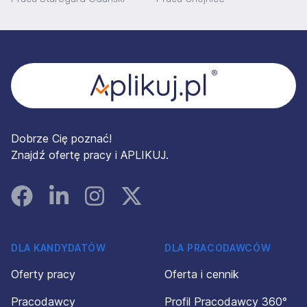
Stopka
Dobrze Cię poznać!
Znajdź ofertę pracy i APLIKUJ.
Facebook
Linked In
Instagram
Instagram
DLA KANDYDATÓW
DLA PRACODAWCÓW
Oferty pracy
Oferta i cennik
Pracodawcy
Profil Pracodawcy 360°