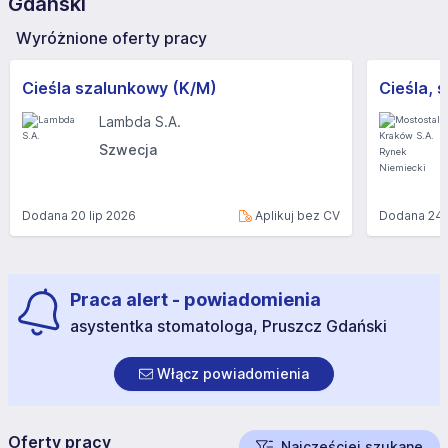
Gdański
Wyróżnione oferty pracy
Cieśla szalunkowy (K/M)
Lambda S.A.
Szwecja
Dodana
20 lip 2026
Aplikuj bez CV
Dodana
24 
Praca alert - powiadomienia
asystentka stomatologa, Pruszcz Gdański
Włącz powiadomienia
Oferty pracy
Najczęściej szukane