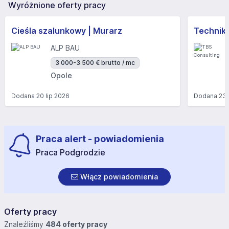
Wyróżnione oferty pracy
Cieśla szalunkowy | Murarz
Technik/I
ALP BAU
3 000-3 500 € brutto / mc
Opole
Dodana
20 lip 2026
Dodana
23 
Praca alert - powiadomienia
Praca Podgrodzie
Włącz powiadomienia
Oferty pracy
Znaleźliśmy
484 oferty pracy