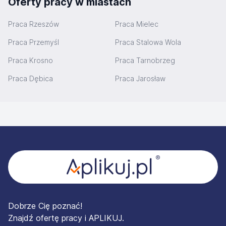
Oferty pracy w miastach
Praca Rzeszów
Praca Mielec
Praca Przemyśl
Praca Stalowa Wola
Praca Krosno
Praca Tarnobrzeg
Praca Dębica
Praca Jarosław
Stopka
Dobrze Cię poznać!
Znajdź ofertę pracy i APLIKUJ.