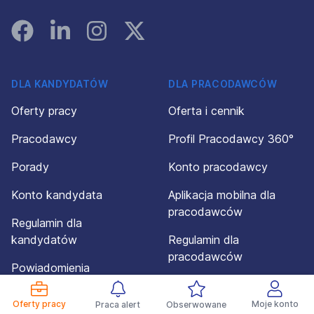
Facebook
Linked In
Instagram
Instagram
DLA KANDYDATÓW
DLA PRACODAWCÓW
Oferty pracy
Oferta i cennik
Pracodawcy
Profil Pracodawcy 360°
Porady
Konto pracodawcy
Konto kandydata
Aplikacja mobilna dla
pracodawców
Regulamin dla
kandydatów
Regulamin dla
pracodawców
Powiadomienia
Oferty pracy
Moje konto
NARZĘDZIA
Praca alert
Obserwowane
POZNAJ APLIKUJ.PL