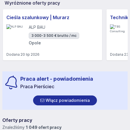
Wyróżnione oferty pracy
Cieśla szalunkowy | Murarz
Technik/I
ALP BAU
3 000-3 500 € brutto / mc
Opole
Dodana
20 lip 2026
Dodana
23 
Praca alert - powiadomienia
Praca Pierściec
Włącz powiadomienia
Oferty pracy
Znaleźliśmy
1 049 ofert pracy