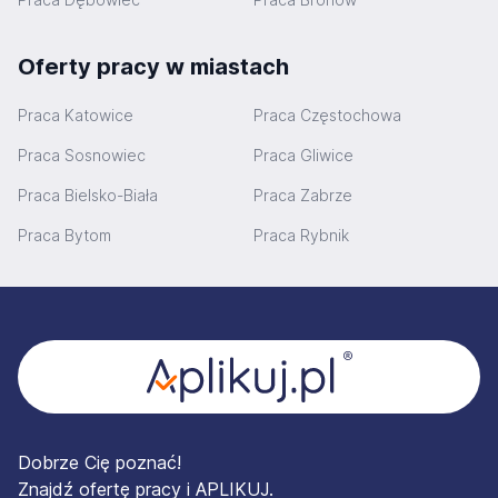
Oferty pracy w miastach
Praca Katowice
Praca Częstochowa
Praca Sosnowiec
Praca Gliwice
Praca Bielsko-Biała
Praca Zabrze
Praca Bytom
Praca Rybnik
Stopka
Dobrze Cię poznać!
Znajdź ofertę pracy i APLIKUJ.