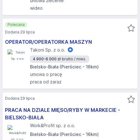
umowa zlecenie
wideo
Polecana
Dodana 29 lipca
OPERATOR/OPERATORKA MASZYN
Takoni Sp. z o.o.
4 900-6 000 zł
brutto / mies.
Bielsko-Biała (Pierściec - 16km)
umowa o pracę
praca od zaraz
Dodana 29 lipca
PRACA NA DZIALE MIĘSO/RYBY W MARKECIE -
BIELSKO-BIAŁA​
Work&Profit sp. z o.o.
Bielsko-Biała (Pierściec - 16km)