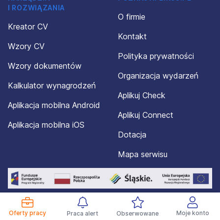
I ROZWIĄZANIA
O firmie
Kreator CV
Kontakt
Wzory CV
Polityka prywatności
Wzory dokumentów
Organizacja wydarzeń
Kalkulator wynagrodzeń
Aplikuj Check
Aplikacja mobilna Android
Aplikuj Connect
Aplikacja mobilna iOS
Dotacja
Mapa serwisu
Oferty pracy
Moje konto
Praca alert
Obserwowane
© 2012-2026 Aplikuj.pl®. Wszelkie prawa zastrzeżone.