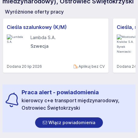
miedzynarodowy), Ostrowiec Świętokrzyski
Wyróżnione oferty pracy
Cieśla szalunkowy (K/M)
Lambda S.A.
Szwecja
Dodana
20 lip 2026
Aplikuj bez CV
Dodana
24 
Praca alert - powiadomienia
kierowcy c+e transport międzynarodowy,
Ostrowiec Świętokrzyski
Włącz powiadomienia