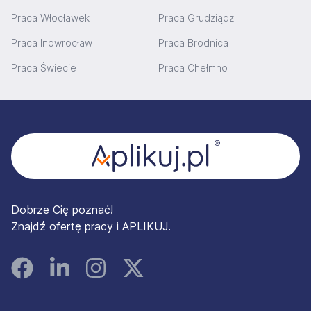
Praca Włocławek
Praca Grudziądz
Praca Inowrocław
Praca Brodnica
Praca Świecie
Praca Chełmno
Stopka
Dobrze Cię poznać!
Znajdź ofertę pracy i APLIKUJ.
Facebook
Linked In
Instagram
Instagram