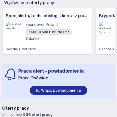
Wyróżnione oferty pracy
Specjalista/ka ds. obsługi klienta z j.niemieckim
Brygadzi
Foundever Poland
7 500-8 500 zł brutto / mc
Gdańsk
Dodana
4 sier 2026
Dodana
6 s
Praca alert - powiadomienia
Praca Osówiec
Włącz powiadomienia
Oferty pracy
Znaleźliśmy
506 ofert pracy