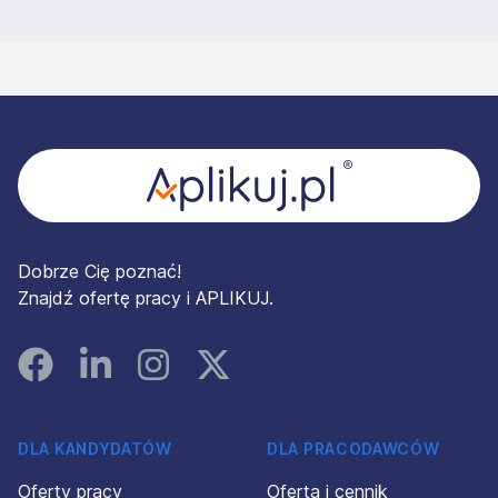
Stopka
Dobrze Cię poznać!
Znajdź ofertę pracy i APLIKUJ.
Facebook
Linked In
Instagram
Instagram
DLA KANDYDATÓW
DLA PRACODAWCÓW
Oferty pracy
Oferta i cennik