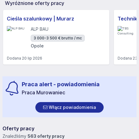
Wyróżnione oferty pracy
Cieśla szalunkowy | Murarz
Technik/I
ALP BAU
3 000-3 500 € brutto / mc
Opole
Dodana
20 lip 2026
Dodana
23 
Praca alert - powiadomienia
Praca Murowaniec
Włącz powiadomienia
Oferty pracy
Znaleźliśmy
563 oferty pracy