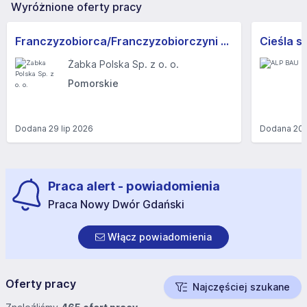
Wyróżnione oferty pracy
Franczyzobiorca/Franczyzobiorczyni sklepu Żabka
Cieśla s
Żabka Polska Sp. z o. o.
Pomorskie
Dodana
29 lip 2026
Dodana
20 
Praca alert - powiadomienia
Praca Nowy Dwór Gdański
Włącz powiadomienia
Oferty pracy
Najczęściej szukane