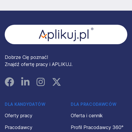
Stopka
Dobrze Cię poznać!
Znajdź ofertę pracy i APLIKUJ.
Facebook
Linked In
Instagram
Instagram
DLA KANDYDATÓW
DLA PRACODAWCÓW
Oferty pracy
Oferta i cennik
Pracodawcy
Profil Pracodawcy 360°