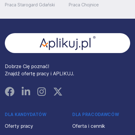
Praca Starogard Gdański
Praca Chojnice
Stopka
Dobrze Cię poznać!
Znajdź ofertę pracy i APLIKUJ.
Facebook
Linked In
Instagram
Instagram
DLA KANDYDATÓW
DLA PRACODAWCÓW
Oferty pracy
Oferta i cennik