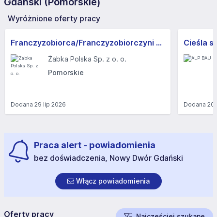
Gdański (Pomorskie)
Wyróżnione oferty pracy
Franczyzobiorca/Franczyzobiorczyni sklepu Żabka
Cieśla s
Żabka Polska Sp. z o. o.
Pomorskie
Dodana
29 lip 2026
Dodana
20 
Praca alert - powiadomienia
bez doświadczenia, Nowy Dwór Gdański
Włącz powiadomienia
Oferty pracy
Najczęściej szukane