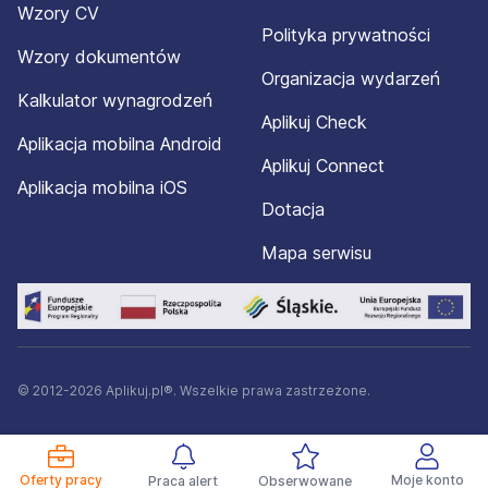
Wzory CV
Polityka prywatności
Wzory dokumentów
Organizacja wydarzeń
Kalkulator wynagrodzeń
Aplikuj Check
Aplikacja mobilna Android
Aplikuj Connect
Aplikacja mobilna iOS
Dotacja
Mapa serwisu
© 2012-2026 Aplikuj.pl®. Wszelkie prawa zastrzeżone.
Oferty pracy
Moje konto
Praca alert
Obserwowane