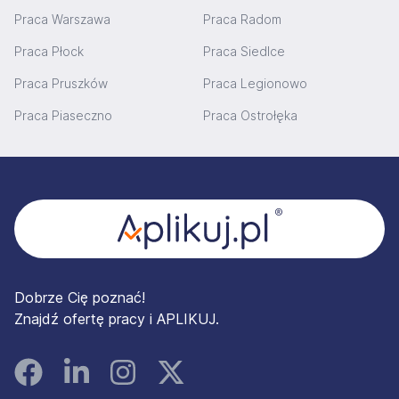
Praca Warszawa
Praca Radom
Praca Płock
Praca Siedlce
Praca Pruszków
Praca Legionowo
Praca Piaseczno
Praca Ostrołęka
Stopka
Dobrze Cię poznać!
Znajdź ofertę pracy i APLIKUJ.
Facebook
Linked In
Instagram
Instagram