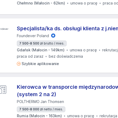
Chełmno (Małocin - 62km)
umowa o pracę
praca od
Specjalista/ka ds. obsługi klienta z j.ni
Foundever Poland
7 500-8 500 zł
brutto / mies.
Gdańsk (Małocin - 149km)
umowa o pracę
rekrutac
praca od zaraz
bez doświadczenia
Szybkie aplikowanie
Kierowca w transporcie międzynarodo
(system 2 na 2)
POLTHERMO Jan Thomsen
7 500-8 000 zł
netto / mies.
Rumia (Małocin - 163km)
umowa o pracę
rekrutacja