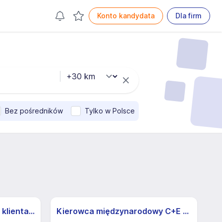
Konto kandydata
Dla firm
Bez pośredników
Tylko w Polsce
Specjalista/ka ds. obsługi klienta z j.niemieckim
Kierowca międzynarodowy C+E (K/M)