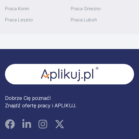
Praca Konin
Praca Gniezno
Praca Leszno
Praca Luboń
Stopka
Dobrze Cię poznać!
Znajdź ofertę pracy i APLIKUJ.
Facebook
Linked In
Instagram
Instagram