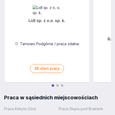
Lidl sp. z o.o. sp. k.
Rab
Tarnowo Podgórne / praca zdalna
35
ofert pracy
Praca w sąsiednich miejscowościach
Praca Kobyla Góra
Praca Słupia pod Bralinem