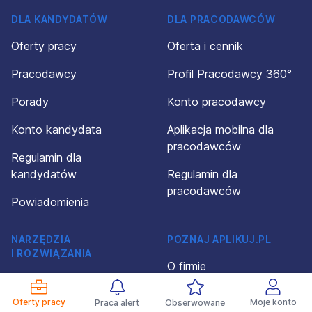
DLA KANDYDATÓW
DLA PRACODAWCÓW
Oferty pracy
Oferta i cennik
Pracodawcy
Profil Pracodawcy 360°
Porady
Konto pracodawcy
Konto kandydata
Aplikacja mobilna dla
pracodawców
Regulamin dla
kandydatów
Regulamin dla
pracodawców
Powiadomienia
NARZĘDZIA
POZNAJ APLIKUJ.PL
I ROZWIĄZANIA
O firmie
Kreator CV
Kontakt
Oferty pracy
Moje konto
Praca alert
Obserwowane
Wzory CV