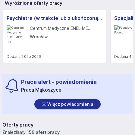
Wyróżnione oferty pracy
Psychiatra (w trakcie lub z ukończoną specjalizacją) (k/m)
Centrum Medyczne ENEL-MED S.A.
Wrocław
Dodana
28 lip 2026
Dodana
4 s
Praca alert - powiadomienia
Praca Mąkoszyce
Włącz powiadomienia
Oferty pracy
Znaleźliśmy
159 ofert pracy