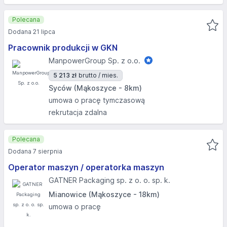
Polecana
Dodana 21 lipca
Pracownik produkcji w GKN
ManpowerGroup Sp. z o.o.
5 213 zł
brutto / mies.
Syców (Mąkoszyce - 8km)
umowa o pracę tymczasową
rekrutacja zdalna
Polecana
Dodana 7 sierpnia
Operator maszyn / operatorka maszyn
GATNER Packaging sp. z o. o. sp. k.
Mianowice (Mąkoszyce - 18km)
umowa o pracę