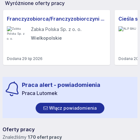
Wyróżnione oferty pracy
Franczyzobiorca/Franczyzobiorczyni sklepu Żabka
Cieśla s
Żabka Polska Sp. z o. o.
Wielkopolskie
Dodana
29 lip 2026
Dodana
20 
Praca alert - powiadomienia
Praca Lutomek
Włącz powiadomienia
Oferty pracy
Znaleźliśmy
170 ofert pracy