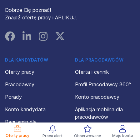
Dobrze Cię poznać!
Znajdź ofertę pracy i APLIKUJ.
Facebook
Linked In
Instagram
Instagram
DLA KANDYDATÓW
DLA PRACODAWCÓW
Oferty pracy
Oferta i cennik
Pracodawcy
Profil Pracodawcy 360°
Porady
Konto pracodawcy
Konto kandydata
Aplikacja mobilna dla
pracodawców
Regulamin dla
kandydatów
Regulamin dla
Oferty pracy
Moje konto
Praca alert
Obserwowane
pracodawców