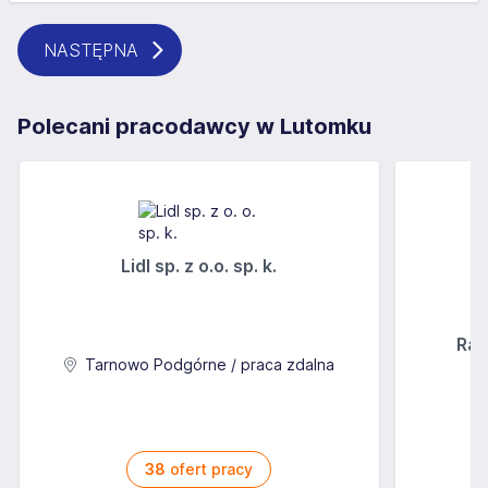
NASTĘPNA
Polecani pracodawcy w Lutomku
Lidl sp. z o.o. sp. k.
Rab
Tarnowo Podgórne / praca zdalna
38
ofert pracy