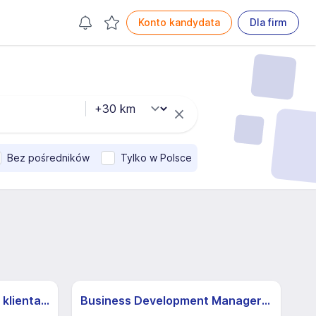
Konto kandydata
Dla firm
Bez pośredników
Tylko w Polsce
Specjalista/ka ds. obsługi klienta z j.niemieckim
Business Development Manager B2B / Handlowiec B2B