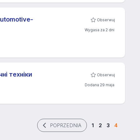
automotive-
Obserwuj
Wygasa za 2 dni
ні техніки
Obserwuj
Dodana 29 maja
POPRZEDNIA
1
2
3
4