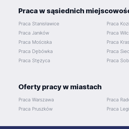
Praca w sąsiednich miejscowoś
Praca Stanisławice
Praca Koz
Praca Janików
Praca Wil
Praca Mościska
Praca Kras
Praca Dębówka
Praca Sie
Praca Stężyca
Praca So
Oferty pracy w miastach
Praca Warszawa
Praca Ra
Praca Pruszków
Praca Leg