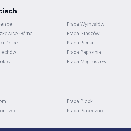
ciach
ienice
Praca Wymysłów
czkowice Górne
Praca Staszów
ki Dolne
Praca Pionki
ciechów
Praca Paprotnia
bolew
Praca Magnuszew
dom
Praca Płock
ionowo
Praca Piaseczno