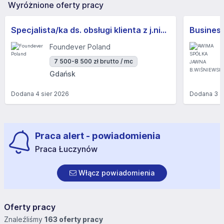
Wyróżnione oferty pracy
Specjalista/ka ds. obsługi klienta z j.niemieckim
Foundever Poland
7 500-8 500 zł brutto / mc
Gdańsk
Dodana
4 sier 2026
Dodana
3 s
Praca alert - powiadomienia
Praca Łuczynów
Włącz powiadomienia
Oferty pracy
Znaleźliśmy
163 oferty pracy