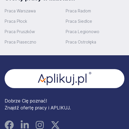
Praca Warszawa
Praca Radom
Praca Płock
Praca Siedlce
Praca Pruszków
Praca Legionowo
Praca Piaseczno
Praca Ostrołęka
Stopka
Dobrze Cię poznać!
Znajdź ofertę pracy i APLIKUJ.
Facebook
Linked In
Instagram
Instagram