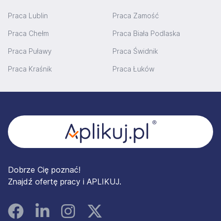
Praca Lublin
Praca Zamość
Praca Chełm
Praca Biała Podlaska
Praca Puławy
Praca Świdnik
Praca Kraśnik
Praca Łuków
Stopka
Dobrze Cię poznać!
Znajdź ofertę pracy i APLIKUJ.
Facebook
Linked In
Instagram
Instagram