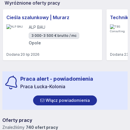
Wyróżnione oferty pracy
Cieśla szalunkowy | Murarz
Technik/I
ALP BAU
3 000-3 500 € brutto / mc
Opole
Dodana
20 lip 2026
Dodana
23 
Praca alert - powiadomienia
Praca Łucka-Kolonia
Włącz powiadomienia
Oferty pracy
Znaleźliśmy
740 ofert pracy