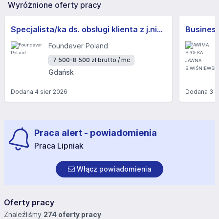
Wyróżnione oferty pracy
Specjalista/ka ds. obsługi klienta z j.niemieckim
Foundever Poland
7 500-8 500 zł brutto / mc
Gdańsk
Dodana
4 sier 2026
Dodana
3 s
Praca alert - powiadomienia
Praca Lipniak
Włącz powiadomienia
Oferty pracy
Znaleźliśmy
274 oferty pracy