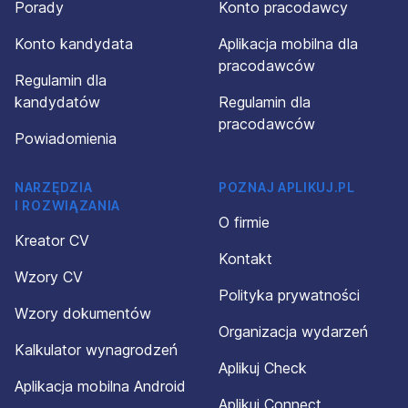
Porady
Konto pracodawcy
Konto kandydata
Aplikacja mobilna dla
pracodawców
Regulamin dla
kandydatów
Regulamin dla
pracodawców
Powiadomienia
NARZĘDZIA
POZNAJ APLIKUJ.PL
I ROZWIĄZANIA
O firmie
Kreator CV
Kontakt
Wzory CV
Polityka prywatności
Wzory dokumentów
Organizacja wydarzeń
Kalkulator wynagrodzeń
Aplikuj Check
Aplikacja mobilna Android
Aplikuj Connect