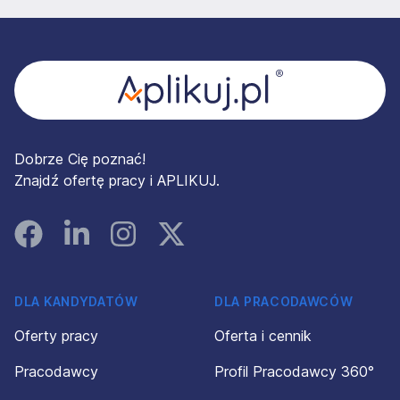
Stopka
Dobrze Cię poznać!
Znajdź ofertę pracy i APLIKUJ.
Facebook
Linked In
Instagram
Instagram
DLA KANDYDATÓW
DLA PRACODAWCÓW
Oferty pracy
Oferta i cennik
Pracodawcy
Profil Pracodawcy 360°