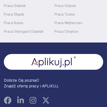
Praca Gdańsk
Praca Gdynia
Praca Słupsk
Praca Tczew
Praca Rumia
Praca Wejherowo
Praca Starogard Gdański
Praca Chojnice
Stopka
Dobrze Cię poznać!
Znajdź ofertę pracy i APLIKUJ.
Facebook
Linked In
Instagram
Instagram