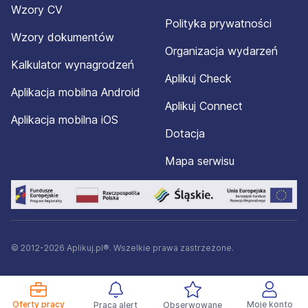
Wzory CV
Polityka prywatności
Wzory dokumentów
Organizacja wydarzeń
Kalkulator wynagrodzeń
Aplikuj Check
Aplikacja mobilna Android
Aplikuj Connect
Aplikacja mobilna iOS
Dotacja
Mapa serwisu
© 2012-2026 Aplikuj.pl®. Wszelkie prawa zastrzeżone.
Oferty pracy
Moje konto
Praca alert
Obserwowane