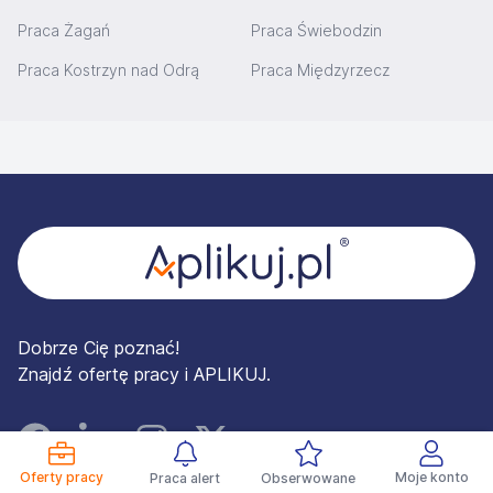
Praca Żagań
Praca Świebodzin
Praca Kostrzyn nad Odrą
Praca Międzyrzecz
Stopka
Dobrze Cię poznać!
Znajdź ofertę pracy i APLIKUJ.
Facebook
Linked In
Instagram
Instagram
Oferty pracy
Moje konto
Praca alert
Obserwowane