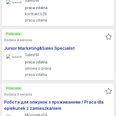
SalesHR
praca zdalna
kontrakt b2b
praca zdalna
Polecana
Dodana 3 sierpnia
Junior Marketing&Sales Specialist
SalesHR
praca zdalna
umowa o pracę
praca zdalna
Polecana
Dodana 3 sierpnia
Робота для опікунок з проживанням / Praca dla
opiekunek z zamieszkaniem
MGopieka24