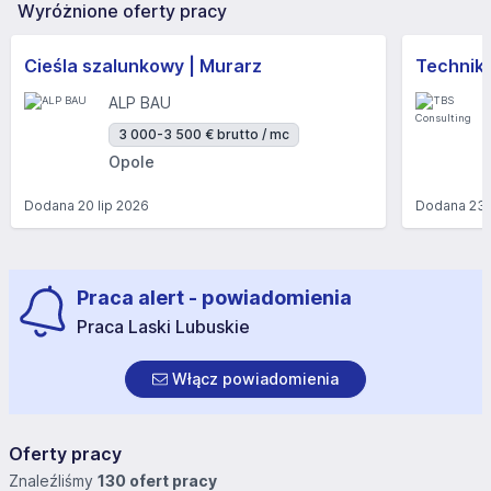
Wyróżnione oferty pracy
Cieśla szalunkowy | Murarz
Technik/I
ALP BAU
3 000-3 500 € brutto / mc
Opole
Dodana
20 lip 2026
Dodana
23 
Praca alert - powiadomienia
Praca Laski Lubuskie
Włącz powiadomienia
Oferty pracy
Znaleźliśmy
130 ofert pracy