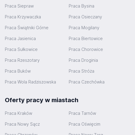
Praca Siepraw
Praca Bysina
Praca Krzywaczka
Praca Osieczany
Praca Świątniki Górne
Praca Mogilany
Praca Jasienica
Praca Biertowice
Praca Sułkowice
Praca Chorowice
Praca Rzeszotary
Praca Droginia
Praca Buków
Praca Stróża
Praca Wola Radziszowska
Praca Czechówka
Oferty pracy w miastach
Praca Kraków
Praca Tarnów
Praca Nowy Sącz
Praca Oświęcim
Praca Chrzanów
Praca Nowy Targ