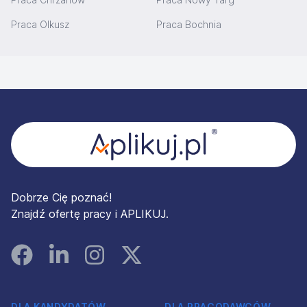
Praca Olkusz
Praca Bochnia
Stopka
Dobrze Cię poznać!
Znajdź ofertę pracy i APLIKUJ.
Facebook
Linked In
Instagram
Instagram
DLA KANDYDATÓW
DLA PRACODAWCÓW