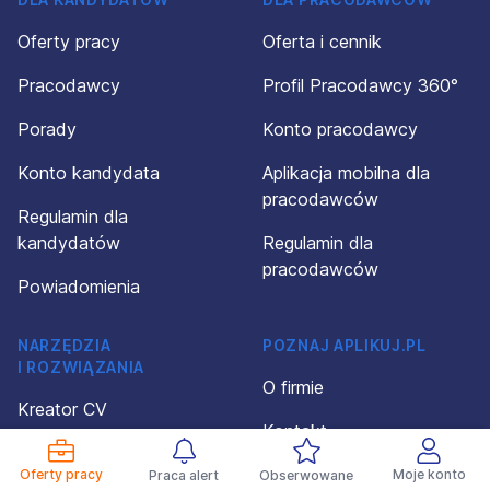
Oferty pracy
Oferta i cennik
Pracodawcy
Profil Pracodawcy 360°
Porady
Konto pracodawcy
Konto kandydata
Aplikacja mobilna dla
pracodawców
Regulamin dla
kandydatów
Regulamin dla
pracodawców
Powiadomienia
NARZĘDZIA
POZNAJ APLIKUJ.PL
I ROZWIĄZANIA
O firmie
Kreator CV
Kontakt
Wzory CV
Polityka prywatności
Oferty pracy
Moje konto
Praca alert
Obserwowane