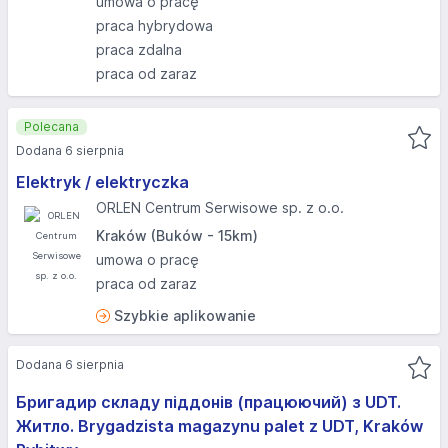
umowa o pracę
praca hybrydowa
praca zdalna
praca od zaraz
Polecana
Dodana 6 sierpnia
Elektryk / elektryczka
ORLEN Centrum Serwisowe sp. z o.o.
Kraków (Buków - 15km)
umowa o pracę
praca od zaraz
Szybkie aplikowanie
Dodana 6 sierpnia
Бригадир складу піддонів (працюючий) з UDT.
Житло. Brygadzista magazynu palet z UDT, Kraków