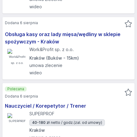
wideo
Dodana 6 sierpnia
Obsługa kasy oraz lady mięsa/wędliny w sklepie
spożywczym - Kraków
Work&Profit sp. z o.o.
Kraków (Buków - 15km)
umowa zlecenie
wideo
Polecana
Dodana 6 sierpnia
Nauczyciel / Korepetytor / Trener
SUPERPROF
40-180 zł
netto / godz.
(zal. od umowy)
Kraków