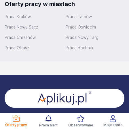
Oferty pracy w miastach
Praca Kraków
Praca Tarnów
Praca Nowy Sącz
Praca Oświęcim
Praca Chrzanów
Praca Nowy Targ
Praca Olkusz
Praca Bochnia
Stopka
Dobrze Cię poznać!
Oferty pracy
Moje konto
Praca alert
Obserwowane
Znajdź ofertę pracy i APLIKUJ.