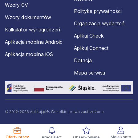
Wzory CV
Polityka prywatności
Wzory dokumentów
Organizacja wydarzeń
Kalkulator wynagrodzeń
Aplikuj Check
Aplikacja mobilna Android
Aplikuj Connect
Aplikacja mobilna iOS
Dotacja
Mapa serwisu
© 2012-2026 Aplikuj.pl®. Wszelkie prawa zastrzeżone.
Oferty pracy
Moje konto
Praca alert
Obserwowane