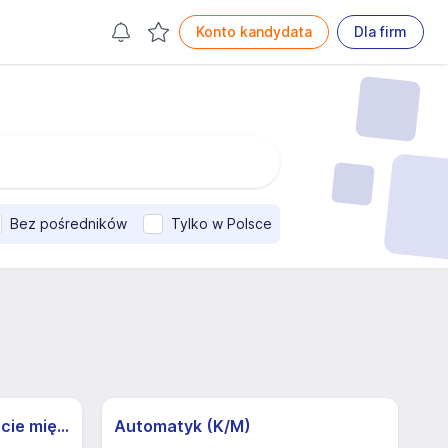
Konto kandydata
Dla firm
Bez pośredników
Tylko w Polsce
Kierowca C+E w transporcie międzynarodowym (M/K) - możliwa praca dorywcza
Automatyk (K/M)