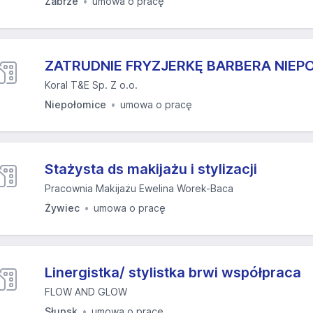
Zabrze
umowa o pracę
ZATRUDNIE FRYZJERKĘ BARBERA NIEP
Koral T&E Sp. Z o.o.
Niepołomice
umowa o pracę
Stażysta ds makijażu i stylizacji
Pracownia Makijażu Ewelina Worek-Baca
Żywiec
umowa o pracę
Linergistka/ stylistka brwi współpraca
FLOW AND GLOW
Słupsk
umowa o pracę