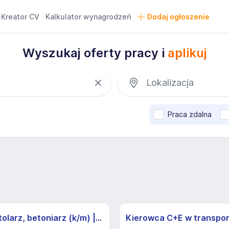
Kreator CV
Kalkulator wynagrodzeń
Dodaj ogłoszenie
Wyszukaj oferty pracy i
aplikuj
Praca zdalna
Cieśla, stolarz, betoniarz (k/m) | Praca w Niemczech, bez j. niemieckiego | Darmowe zakwaterowanie