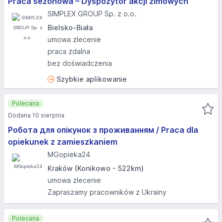
Praca sezonowa – Dyspozytor akcji zimowych
SIMPLEX GROUP Sp. z o.o.
Bielsko-Biała
umowa zlecenie
praca zdalna
bez doświadczenia
Szybkie aplikowanie
Polecana
Dodana 10 sierpnia
Робота для опікунок з проживанням / Praca dla
opiekunek z zamieszkaniem
MGopieka24
Kraków (Konikowo - 522km)
umowa zlecenie
Zapraszamy pracowników z Ukrainy
Polecana