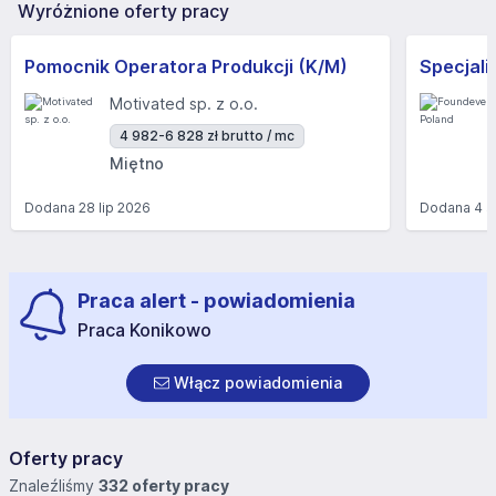
Wyróżnione oferty pracy
Pomocnik Operatora Produkcji (K/M)
Motivated sp. z o.o.
4 982-6 828 zł brutto / mc
Miętno
Dodana
28 lip 2026
Dodana
4 s
Praca alert - powiadomienia
Praca Konikowo
Włącz powiadomienia
Oferty pracy
Znaleźliśmy
332 oferty pracy