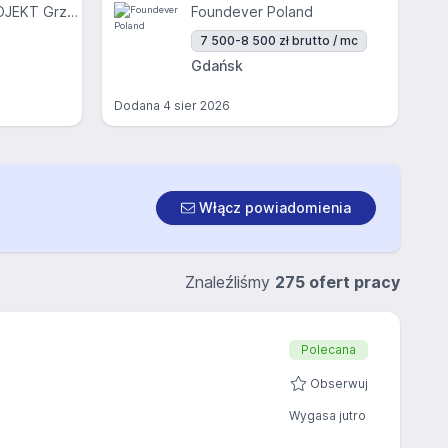
EURO-INWEST PROJEKT Grzegorz Engler, Tomasz Lach Sp. J.
Foundever Poland
7 500-8 500 zł brutto / mc
Gdańsk
Dodana
4 sier 2026
Włącz powiadomienia
Znaleźliśmy
275 ofert pracy
Polecana
Obserwuj
Wygasa jutro