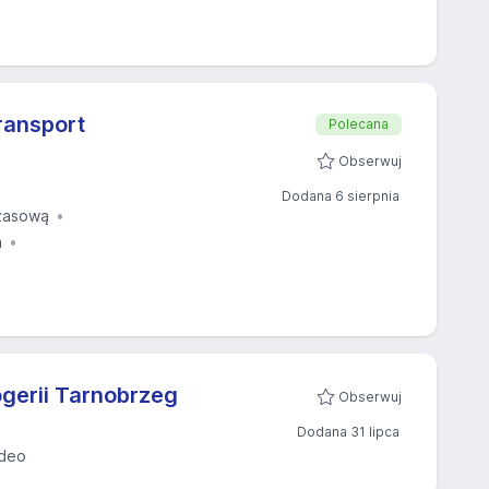
transport
Polecana
Obserwuj
Dodana 6 sierpnia
zasową
a
ogerii Tarnobrzeg
Obserwuj
Dodana 31 lipca
deo