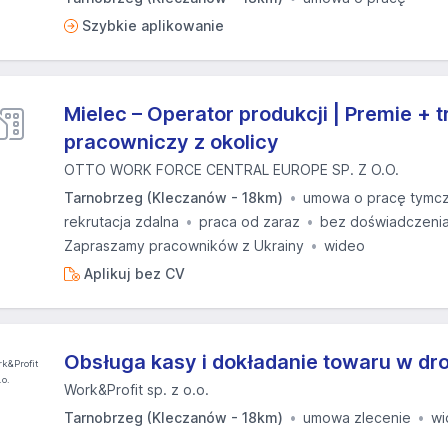
Szybkie aplikowanie
Mielec – Operator produkcji | Premie + 
pracowniczy z okolicy
OTTO WORK FORCE CENTRAL EUROPE SP. Z O.O.
Tarnobrzeg (Kleczanów - 18km)
umowa o pracę tymc
rekrutacja zdalna
praca od zaraz
bez doświadczeni
Zapraszamy pracowników z Ukrainy
wideo
Aplikuj bez CV
Obsługa kasy i dokładanie towaru w dr
Work&Profit sp. z o.o.
Tarnobrzeg (Kleczanów - 18km)
umowa zlecenie
wi