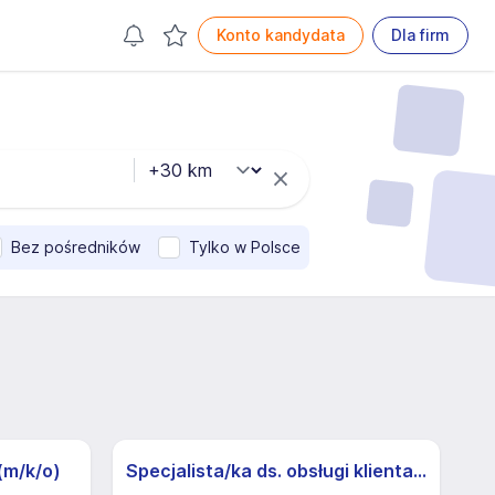
Konto kandydata
Dla firm
Bez pośredników
Tylko w Polsce
(m/k/o)
Specjalista/ka ds. obsługi klienta z j.niemieckim