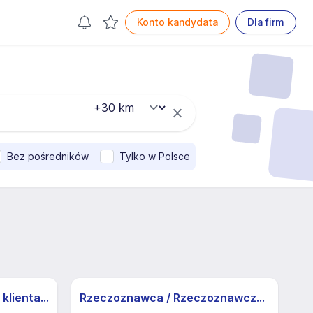
Konto kandydata
Dla firm
Bez pośredników
Tylko w Polsce
Specjalista/ka ds. obsługi klienta z j.niemieckim
Rzeczoznawca / Rzeczoznawczyni nieruchomości