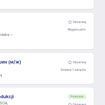
Obserwuj
Wygasa jutro
zdalna
шин (м/ж)
Obserwuj
Dodana 7 sierpnia
wą
dukcji
Polecana
ŚCIĄ
Obserwuj