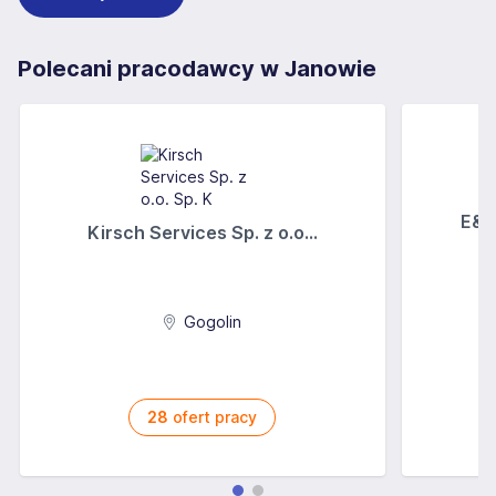
Polecani pracodawcy w Janowie
E&A
Kirsch Services Sp. z o.o...
Gogolin
28
ofert pracy