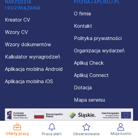
NARZĘDZIA
POZNAJ APLIKUJ.PL
I ROZWIĄZANIA
O firmie
Kreator CV
Kontakt
Wzory CV
Polityka prywatności
Wzory dokumentów
Organizacja wydarzeń
Kalkulator wynagrodzeń
Aplikuj Check
Aplikacja mobilna Android
Aplikuj Connect
Aplikacja mobilna iOS
Dotacja
Mapa serwisu
Oferty pracy
Moje konto
Praca alert
Obserwowane