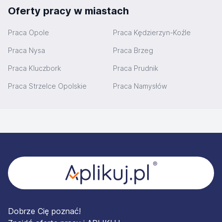
Oferty pracy w miastach
Praca Opole
Praca Kędzierzyn-Koźle
Praca Nysa
Praca Brzeg
Praca Kluczbork
Praca Prudnik
Praca Strzelce Opolskie
Praca Namysłów
Stopka
Dobrze Cię poznać!