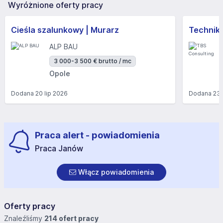
Wyróżnione oferty pracy
Cieśla szalunkowy | Murarz
Technik/I
ALP BAU
3 000-3 500 € brutto / mc
Opole
Dodana
20 lip 2026
Dodana
23 
Praca alert - powiadomienia
Praca Janów
Włącz powiadomienia
Oferty pracy
Znaleźliśmy
214 ofert pracy