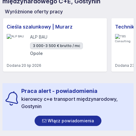
międzynardowego C+E, Gostynin
Wyróżnione oferty pracy
Cieśla szalunkowy | Murarz
Technik/I
ALP BAU
3 000-3 500 € brutto / mc
Opole
Dodana
20 lip 2026
Dodana
23 
Praca alert - powiadomienia
kierowcy c+e transport międzynarodowy,
Gostynin
Włącz powiadomienia