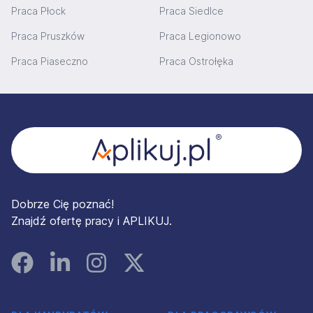
Praca Płock
Praca Siedlce
Praca Pruszków
Praca Legionowo
Praca Piaseczno
Praca Ostrołęka
Stopka
Dobrze Cię poznać!
Znajdź ofertę pracy i APLIKUJ.
Facebook
Linked In
Instagram
Instagram