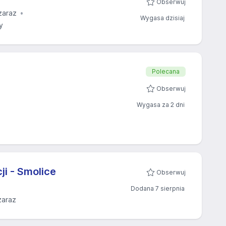
Obserwuj
zaraz
Wygasa dzisiaj
y
Polecana
Obserwuj
Wygasa za 2 dni
i - Smolice
Obserwuj
Dodana 7 sierpnia
zaraz