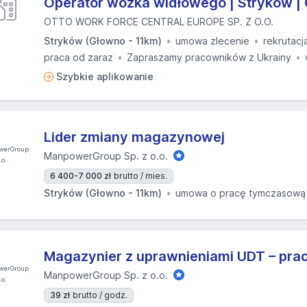
Operator wózka widłowego | Stryków | 
OTTO WORK FORCE CENTRAL EUROPE SP. Z O.O.
Stryków (Głowno - 11km)
umowa zlecenie
rekrutacj
praca od zaraz
Zapraszamy pracowników z Ukrainy
Szybkie aplikowanie
Lider zmiany magazynowej
ManpowerGroup Sp. z o.o.
6 400-7 000 zł
brutto / mies.
Stryków (Głowno - 11km)
umowa o pracę tymczasową
Magazynier z uprawnieniami UDT – pr
ManpowerGroup Sp. z o.o.
39 zł
brutto / godz.