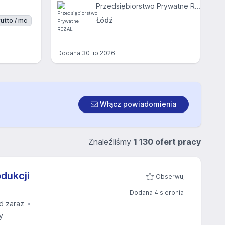
Przedsiębiorstwo Prywatne REZAL
Łódź
utto / mc
Dodana
30 lip 2026
Włącz powiadomienia
Znaleźliśmy
1 130 ofert pracy
dukcji
Obserwuj
Dodana 4 sierpnia
d zaraz
y