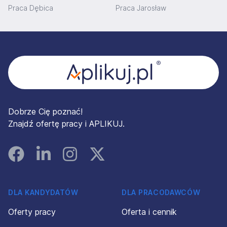
Praca Dębica
Praca Jarosław
Stopka
Dobrze Cię poznać!
Znajdź ofertę pracy i APLIKUJ.
Facebook
Linked In
Instagram
Instagram
DLA KANDYDATÓW
DLA PRACODAWCÓW
Oferty pracy
Oferta i cennik