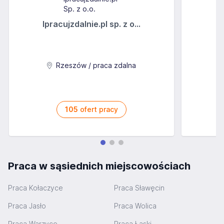
Ipracujzdalnie.pl sp. z o...
C
Rzeszów / praca zdalna
105
ofert pracy
Praca w sąsiednich miejscowościach
Praca Kołaczyce
Praca Sławęcin
Praca Jasło
Praca Wolica
Praca Warzyce
Praca Łaski