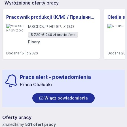
Wyróżnione oferty pracy
Pracownik produkcji (K/M) / Працівники продукції Huber-Suhner (K/M)
Cieśla s
MSGROUP HR SP. Z O.O
5 720-6 240 zł brutto / mc
Pisary
Dodana
15 lip 2026
Dodana
20 
Praca alert - powiadomienia
Praca Chałupki
Włącz powiadomienia
Oferty pracy
Znaleźliśmy
531 ofert pracy