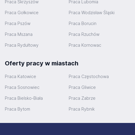
Praca Skrzyszów
Praca Lubomia
Praca Gołkowice
Praca Wodzisław Śląski
Praca Pszów
Praca Borucin
Praca Mszana
Praca Rzuchów
Praca Rydułtowy
Praca Kornowac
Oferty pracy w miastach
Praca Katowice
Praca Częstochowa
Praca Sosnowiec
Praca Gliwice
Praca Bielsko-Biała
Praca Zabrze
Praca Bytom
Praca Rybnik
Stopka