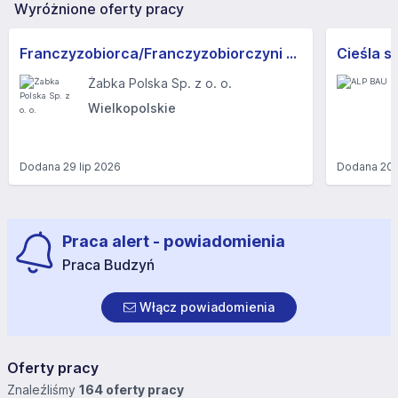
Wyróżnione oferty pracy
Franczyzobiorca/Franczyzobiorczyni sklepu Żabka
Cieśla s
Żabka Polska Sp. z o. o.
Wielkopolskie
Dodana
29 lip 2026
Dodana
20 
Praca alert - powiadomienia
Praca Budzyń
Włącz powiadomienia
Oferty pracy
Znaleźliśmy
164 oferty pracy