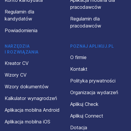
Konto kandydata
Aplikacja mobilna dla
pracodawców
Regulamin dla
kandydatów
Regulamin dla
pracodawców
Powiadomienia
NARZĘDZIA
POZNAJ APLIKUJ.PL
I ROZWIĄZANIA
O firmie
Kreator CV
Kontakt
Wzory CV
Polityka prywatności
Wzory dokumentów
Organizacja wydarzeń
Kalkulator wynagrodzeń
Aplikuj Check
Aplikacja mobilna Android
Aplikuj Connect
Aplikacja mobilna iOS
Dotacja