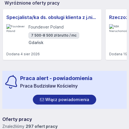
Wyróżnione oferty pracy
Specjalista/ka ds. obsługi klienta z j.niemieckim
Foundever Poland
7 500-8 500 zł brutto / mc
Gdańsk
Dodana
4 sier 2026
Dodana
19 
Praca alert - powiadomienia
Praca Budzisław Kościelny
Włącz powiadomienia
Oferty pracy
Znaleźliśmy
297 ofert pracy