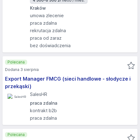
4 500-6 500 zł
netto / mies.
Kraków
umowa zlecenie
praca zdalna
rekrutacja zdalna
praca od zaraz
bez doświadczenia
Polecana
Dodana 3 sierpnia
Export Manager FMCG (sieci handlowe - słodycze i
przekąski)
SalesHR
praca zdalna
kontrakt b2b
praca zdalna
Polecana