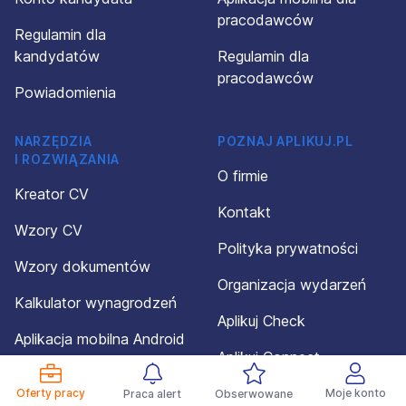
pracodawców
Regulamin dla
kandydatów
Regulamin dla
pracodawców
Powiadomienia
NARZĘDZIA
POZNAJ APLIKUJ.PL
I ROZWIĄZANIA
O firmie
Kreator CV
Kontakt
Wzory CV
Polityka prywatności
Wzory dokumentów
Organizacja wydarzeń
Kalkulator wynagrodzeń
Aplikuj Check
Aplikacja mobilna Android
Aplikuj Connect
Aplikacja mobilna iOS
Dotacja
Oferty pracy
Moje konto
Praca alert
Obserwowane