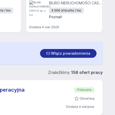
BIURO NIERUCHOMOŚCI CASTLE sp. z o.o.
to / mc
5 000 zł brutto / mc
Poznań
Dodana
4 sier 2026
Włącz powiadomienia
Znaleźliśmy
158 ofert pracy
Operacyjna
Polecana
Obserwuj
Dodana 4 sierpnia