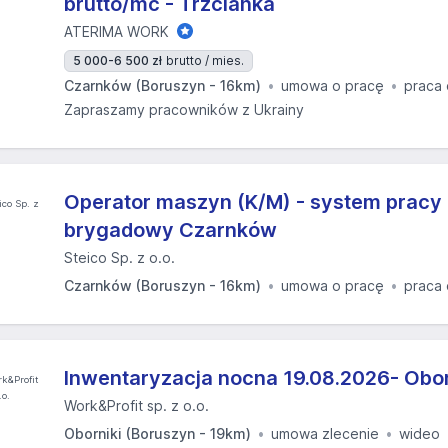
brutto/mc - Trzcianka
ATERIMA WORK
5 000-6 500 zł
brutto / mies.
Czarnków (Boruszyn - 16km)
umowa o pracę
praca 
Zapraszamy pracowników z Ukrainy
Operator maszyn (K/M) - system pracy
brygadowy Czarnków
Steico Sp. z o.o.
Czarnków (Boruszyn - 16km)
umowa o pracę
praca 
Inwentaryzacja nocna 19.08.2026- Obor
Work&Profit sp. z o.o.
Oborniki (Boruszyn - 19km)
umowa zlecenie
wideo