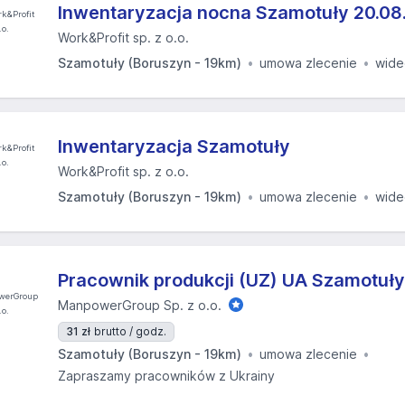
Inwentaryzacja nocna Szamotuły 20.08
Work&Profit sp. z o.o.
Szamotuły (Boruszyn - 19km)
umowa zlecenie
wide
Inwentaryzacja Szamotuły
Work&Profit sp. z o.o.
Szamotuły (Boruszyn - 19km)
umowa zlecenie
wide
Pracownik produkcji (UZ) UA Szamotuły
ManpowerGroup Sp. z o.o.
31 zł
brutto / godz.
Szamotuły (Boruszyn - 19km)
umowa zlecenie
Zapraszamy pracowników z Ukrainy