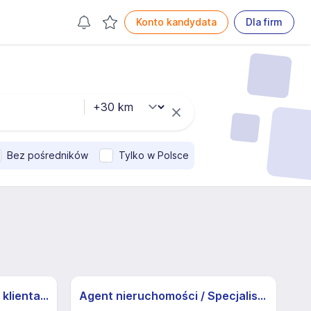
Konto kandydata
Dla firm
Bez pośredników
Tylko w Polsce
Specjalista/ka ds. obsługi klienta z j.niemieckim
Agent nieruchomości / Specjalista ds. nieruchomości