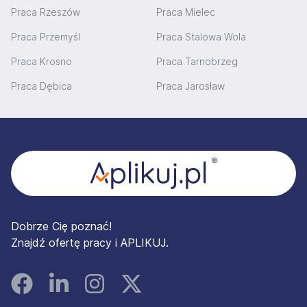
Praca Rzeszów
Praca Mielec
Praca Przemyśl
Praca Stalowa Wola
Praca Krosno
Praca Tarnobrzeg
Praca Dębica
Praca Jarosław
Stopka
Dobrze Cię poznać!
Znajdź ofertę pracy i APLIKUJ.
Facebook
Linked In
Instagram
Instagram