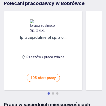
Polecani pracodawcy w Bobrówce
Ipracujzdalnie.pl sp. z o...
C
Rzeszów / praca zdalna
105
ofert pracy
Praca w sąsiednich miejscowościach