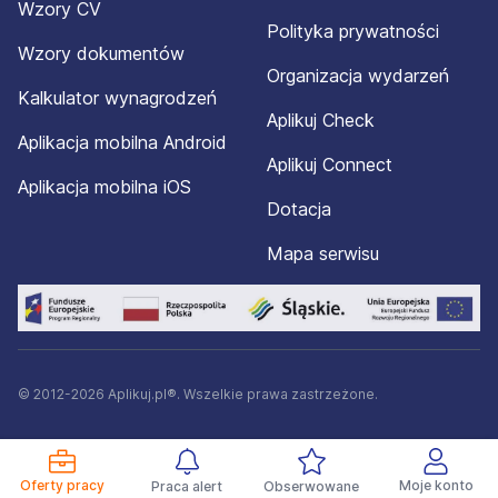
Wzory CV
Polityka prywatności
Wzory dokumentów
Organizacja wydarzeń
Kalkulator wynagrodzeń
Aplikuj Check
Aplikacja mobilna Android
Aplikuj Connect
Aplikacja mobilna iOS
Dotacja
Mapa serwisu
© 2012-2026 Aplikuj.pl®. Wszelkie prawa zastrzeżone.
Oferty pracy
Moje konto
Praca alert
Obserwowane