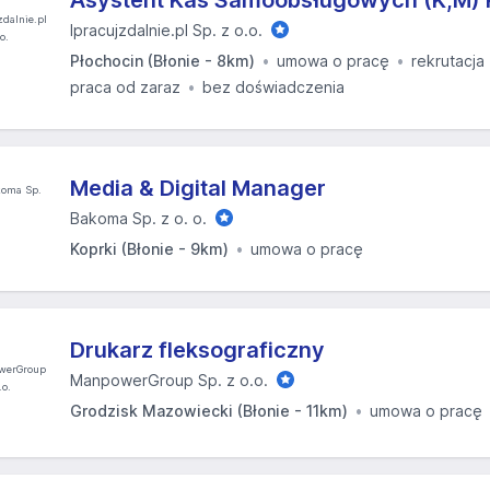
Asystent Kas Samoobsługowych (K,M) 
Ipracujzdalnie.pl Sp. z o.o.
Płochocin (Błonie - 8km)
umowa o pracę
rekrutacja
praca od zaraz
bez doświadczenia
Media & Digital Manager
Bakoma Sp. z o. o.
Koprki (Błonie - 9km)
umowa o pracę
Drukarz fleksograficzny
ManpowerGroup Sp. z o.o.
Grodzisk Mazowiecki (Błonie - 11km)
umowa o pracę