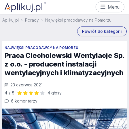
Menu
Aplikuj.pl
Porady
Najwięksi pracodawcy na Pomorzu
Powrót do kategorii
NAJWIĘKSI PRACODAWCY NA POMORZU
Praca Ciecholewski Wentylacje Sp.
z o.o. - producent instalacji
wentylacyjnych i klimatyzacyjnych
23 czerwca 2021
4 z 5
4 głosy
Ocena: 4 z 5 | 4 głosy
6 komentarzy