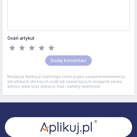
Oceń artykuł
Dodaj komentarz
Redakcja Aplikuj.pl zastrzega sobie prawo usuwania komentarzy
obraźliwych dla innych osób lub zawierających wulgarne słowa,
adresy www oraz adesy e-mail i numery telefonów.
Stopka