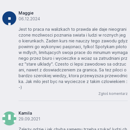
Maggie
06.12.2024
Jest to praca na walizkach to prawda ale daje nieograni
czone mozliwosci poznania swiata i ludzi w roznych jeg
o kierunkach. Zaden kurs nie nauczy tego zawodu gdyz
powinni go wykonywc pasjonaci, tylko! Spotykam piloto
w mdlych, limitujacych swoja prace do minumum wymaga
nego przez biuro i wycieczke a wciaz sa zatrudniani prz
ez "stare ulklady". Czesto ci lepsi zawodowo sa odrzuc
ani, nawet z doswiadczeniem za granica. Sa tez piloci o
bardzo szerokiej wiedzy, ktora przewyzsza przewodnic
ka. Jak milo jest byc na wycieczce z takim czlowiekiem :
-)
Zgłoś komentarz
Kamila
29.09.2021
Zależy gdzie i jak chyba samemu trzeba szukać ludzi ch