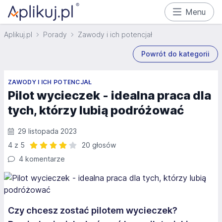
Menu
Aplikuj.pl
Porady
Zawody i ich potencjał
Powrót do kategorii
ZAWODY I ICH POTENCJAŁ
Pilot wycieczek - idealna praca dla
tych, którzy lubią podróżować
29 listopada 2023
4 z 5
20 głosów
Ocena: 4 z 5 | 20 głosów
4 komentarze
Czy chcesz zostać pilotem wycieczek?