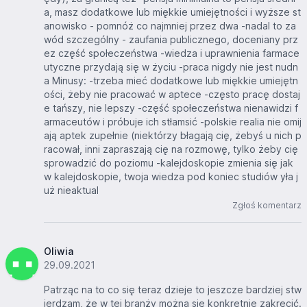
a, masz dodatkowe lub miękkie umiejętności i wyższe st
anowisko - pomnóż co najmniej przez dwa -nadal to za
wód szczególny - zaufania publicznego, doceniany prz
ez część społeczeństwa -wiedza i uprawnienia farmace
utyczne przydają się w życiu -praca nigdy nie jest nudn
a Minusy: -trzeba mieć dodatkowe lub miękkie umiejętn
ości, żeby nie pracować w aptece -często pracę dostaj
e tańszy, nie lepszy -część społeczeństwa nienawidzi f
armaceutów i próbuje ich stłamsić -polskie realia nie omij
ają aptek zupełnie (niektórzy błagają cię, żebyś u nich p
racował, inni zapraszają cię na rozmowę, tylko żeby cię
sprowadzić do poziomu -kalejdoskopie zmienia się jak
w kalejdoskopie, twoja wiedza pod koniec studiów yła j
uż nieaktual
Zgłoś komentarz
Oliwia
29.09.2021
Patrząc na to co się teraz dzieje to jeszcze bardziej stw
ierdzam, że w tej branży można się konkretnie zakręcić.