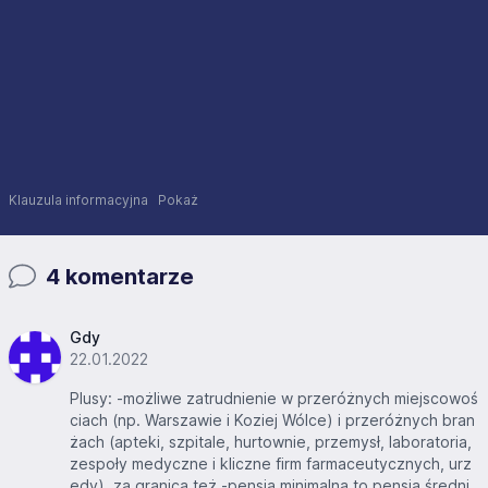
Klauzula informacyjna
Pokaż
4 komentarze
Gdy
22.01.2022
Plusy: -możliwe zatrudnienie w przeróżnych miejscowoś
ciach (np. Warszawie i Koziej Wólce) i przeróżnych bran
żach (apteki, szpitale, hurtownie, przemysł, laboratoria,
zespoły medyczne i kliczne firm farmaceutycznych, urz
ędy), za granicą też -pensja minimalna to pensja średni