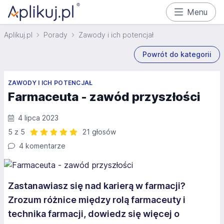
Menu
Aplikuj.pl
Porady
Zawody i ich potencjał
Powrót do kategorii
ZAWODY I ICH POTENCJAŁ
Farmaceuta - zawód przyszłości
4 lipca 2023
5 z 5
21 głosów
Ocena: 5 z 5 | 21 głosów
4 komentarze
Zastanawiasz się nad karierą w farmacji?
Zrozum różnice między rolą farmaceuty i
technika farmacji, dowiedz się więcej o