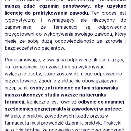
muszą zdać egzamin państwowy, aby uzyskać
licencję do praktykowania zawodu
. Ten proces jest
rygorystyczny i wymagający, ale niezbędny do
zapewnienia, że farmaceuci są odpowiednio
przygotowani do wykonywania swojego zawodu, który
niesie ze sobą dużą odpowiedzialność za zdrowie i
bezpieczeństwo pacjentów.
Podasumowując, z uwagi na odpowiedzialność ciążącą
na farmaceucie, ten zawód mogą wykonywać
wyłącznie osoby, które zostały do niego odpowiednio
przygotowane. Zgodnie z aktualnie obowiązującymi
przepisami,
osoby zatrudnione na tym stanowisku
muszą ukończyć studia wyższe na kierunku
farmacji
. Konieczne jest również
odbycie co najmniej
sześciomiesięcznej praktyki zawodowej w aptece
.
W trakcie praktyk zawodowych każdy przyszły
farmaceuta musi prowadzić dziennik praktyk. Praktyki
są o tyle istotne, że pozwalają szczegółowo zapoznać