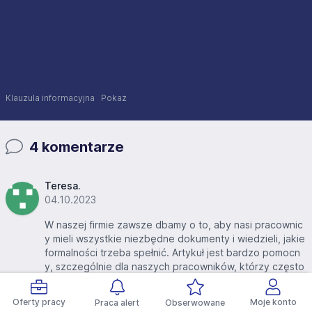
Klauzula informacyjna
Pokaż
4 komentarze
Teresa.
04.10.2023
W naszej firmie zawsze dbamy o to, aby nasi pracownic
y mieli wszystkie niezbędne dokumenty i wiedzieli, jakie
formalności trzeba spełnić. Artykuł jest bardzo pomocn
y, szczególnie dla naszych pracowników, którzy często
kupują samochody od osób prywatnych.
Zgłoś komentarz
Oferty pracy
Moje konto
Praca alert
Obserwowane