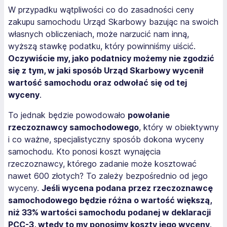
W przypadku wątpliwości co do zasadności ceny
zakupu samochodu Urząd Skarbowy bazując na swoich
własnych obliczeniach, może narzucić nam inną,
wyższą stawkę podatku, który powinniśmy uiścić.
Oczywiście my, jako podatnicy możemy nie zgodzić
się z tym, w jaki sposób Urząd Skarbowy wycenił
wartość samochodu oraz odwołać się od tej
wyceny
.
To jednak będzie powodowało
powołanie
rzeczoznawcy samochodowego
, który w obiektywny
i co ważne, specjalistyczny sposób dokona wyceny
samochodu. Kto ponosi koszt wynajęcia
rzeczoznawcy, którego zadanie może kosztować
nawet 600 złotych? To zależy bezpośrednio od jego
wyceny.
Jeśli wycena podana przez rzeczoznawcę
samochodowego będzie różna o wartość większą,
niż 33% wartości samochodu podanej w deklaracji
PCC-3, wtedy to my ponosimy koszty jego wyceny
.