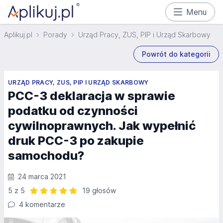
Menu
Aplikuj.pl
Porady
Urząd Pracy, ZUS, PIP i Urząd Skarbowy
Powrót do kategorii
URZĄD PRACY, ZUS, PIP I URZĄD SKARBOWY
PCC-3 deklaracja w sprawie
podatku od czynności
cywilnoprawnych. Jak wypełnić
druk PCC-3 po zakupie
samochodu?
24 marca 2021
5 z 5
19 głosów
Ocena: 5 z 5 | 19 głosów
4 komentarze