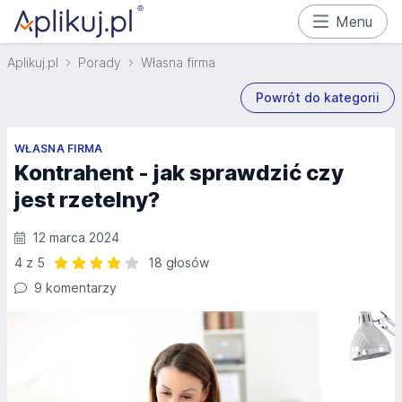
Menu
Aplikuj.pl
Porady
Własna firma
Powrót do kategorii
WŁASNA FIRMA
Kontrahent - jak sprawdzić czy
jest rzetelny?
12 marca 2024
4 z 5
18 głosów
Ocena: 4 z 5 | 18 głosów
9 komentarzy