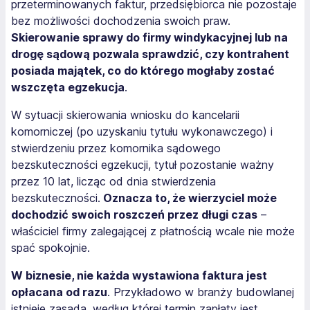
przeterminowanych faktur, przedsiębiorca nie pozostaje
bez możliwości dochodzenia swoich praw.
Skierowanie sprawy do firmy windykacyjnej lub na
drogę sądową pozwala sprawdzić, czy kontrahent
posiada majątek, co do którego mogłaby zostać
wszczęta egzekucja
.
W sytuacji skierowania wniosku do kancelarii
komorniczej (po uzyskaniu tytułu wykonawczego) i
stwierdzeniu przez komornika sądowego
bezskuteczności egzekucji, tytuł pozostanie ważny
przez 10 lat, licząc od dnia stwierdzenia
bezskuteczności.
Oznacza to, że wierzyciel może
dochodzić swoich roszczeń przez długi czas
–
właściciel firmy zalegającej z płatnością wcale nie może
spać spokojnie.
W biznesie, nie każda wystawiona faktura jest
opłacana od razu
. Przykładowo w branży budowlanej
istnieje zasada, według której termin zapłaty jest