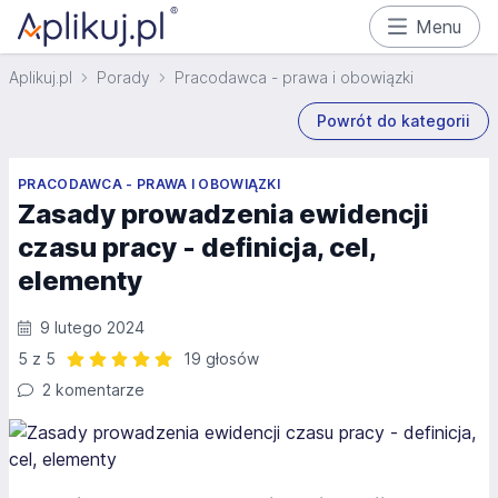
Menu
Aplikuj.pl
Porady
Pracodawca - prawa i obowiązki
Powrót do kategorii
PRACODAWCA - PRAWA I OBOWIĄZKI
Zasady prowadzenia ewidencji
czasu pracy - definicja, cel,
elementy
9 lutego 2024
5 z 5
19 głosów
Ocena: 5 z 5 | 19 głosów
2 komentarze