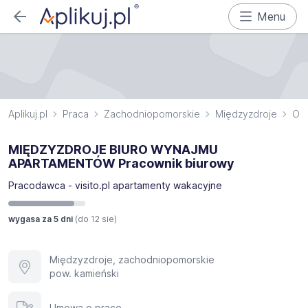
Menu
Aplikuj.pl
Praca
Zachodniopomorskie
Międzyzdroje
Obs
MIĘDZYZDROJE BIURO WYNAJMU
APARTAMENTÓW Pracownik biurowy
Pracodawca - visito.pl apartamenty wakacyjne
wygasa za 5 dni
(do
12 sie
)
Międzyzdroje, zachodniopomorskie
pow. kamieński
Umowa o pracę