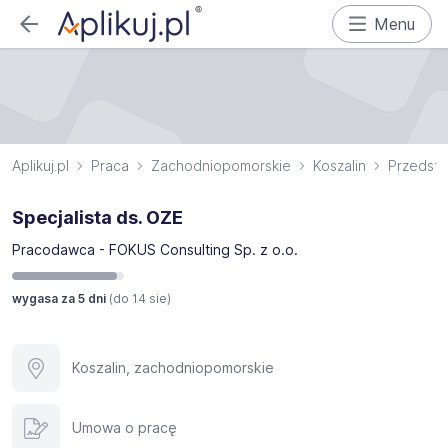
Menu
Aplikuj.pl
Praca
Zachodniopomorskie
Koszalin
Przedsta
Specjalista ds. OZE
Pracodawca - FOKUS Consulting Sp. z o.o.
wygasa za 5 dni
(do
14 sie
)
Koszalin, zachodniopomorskie
Umowa o pracę