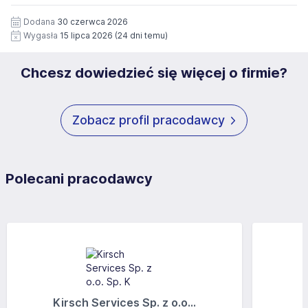
12 miesięcy. Zgoda jest dobrowolna i może być w każdym
Pełną treść Klauzuli znajdzie Pan/Pani pod adresem:
czasie wycofana.
Dodana
30 czerwca 2026
https://www.workprofit.pl/klauzula-informacyjna.html
Wygasła
15 lipca 2026
(24 dni temu)
Chcesz dowiedzieć się więcej o firmie?
Zobacz profil pracodawcy
Polecani pracodawcy
Kirsch Services Sp. z o.o...