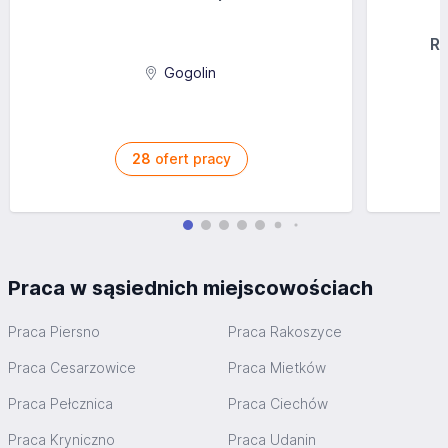
Ra
Gogolin
28
ofert pracy
Praca w sąsiednich miejscowościach
Praca Piersno
Praca Rakoszyce
Praca Cesarzowice
Praca Mietków
Praca Pełcznica
Praca Ciechów
Praca Kryniczno
Praca Udanin