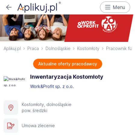
Menu
Aplikuj.pl
Praca
Dolnośląskie
Kostomłoty
Pracownik fiz
Aktualne oferty pracodawcy
Inwentaryzacja Kostomłoty
Work&Profit sp. z o.o.
Kostomłoty, dolnośląskie
pow. średzki
Umowa zlecenie